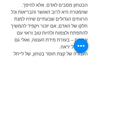
הבטחון מסבים לאדם. אלא להיפך. 
שהמטרה היא לרוב האושר והבריאות וכל 
הרווחים הגדולים שבעתיים שיהיו למנת 
חלקו של האדם, אם יזכור ויקפיד להמשיך 
להתפתח ולצמוח ולהיות טוב וראוי עם 
אחרים – בעזרת מידת הענווה, ואולי גם 
קורט של יראה.
העמדה של קצת חוסר בטחון, של לייחל 
למשהו, לקוות, להתפלל, להשתדל, לרצות 
שדברים יתקדמו ויפתרו וישתפרו – העמדה 
הזו היא לעתים קרובות די טובה ומיטיבה 
ובריאה בשביל האדם. חוץ מאשר 
האתגרים שאיתה, יש בה אולי גם הרבה 
אכפתיות מלמעלה, ואולי לפעמים גם לא 
מעט ברכה.