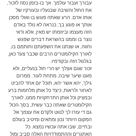
עבורך ועבור עולמך. אך בו-בזמן נסה לזכור, 
את החול והשיבה שבנעליו ובעורקיו של 
אותו אדם. הרע שאתה פוגש בו ואולי מסכן 
אותך או פוגע בך, כנראה לא נולד באדם 
הזה מעצמו וביוזמתו יש מאין, אלא ודאי 
נוצר בו וממנו בהשראת דברים שפגש 
וחווה, או שנתנו את השפעתם וחותמם בו, 
לאורך הקילומטרים הרבים שכבר צעד כאן, 
בגלגול הזה ובקודמיו.
זכור שגם אצלך יש הרי חול בנעליים, ולא 
מעט שיער שיבה, מתחת לעור. ממרום 
גילך, יהא אשר יהא, תוכל יום אחד להביט 
לאחור ולראות, כיצד כל אותן מלחמות ברע 
ובמציק וכל אותן התרחקויות ממנו, לאורך 
הקילומטרים שאתה כבר עשית, בסך-הכול 
גם די עזרו לך לנווט ולקדם את עצמך אל 
המקום היותר נכון ומתאים ומיטיב בעולם 
ובחיים, שבו אתה עכשיו נמצא. כל 
האתגרים וההתמודדויות האלה סביב ומול 