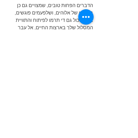
הדברים הפחות טובים, שמצויים גם כן 
בעולמו של אלוהים, ושלפעמים פוגשים, 
בסך-הכול גם די תרמו לפיתוח והתוויית 
המסלול שלך בארצות החיים, אל עבר 
זמנים ומקומות וטיבים יותר בריאים ושלמים 
ומתאימים.
הפתרונים שיש לאלוהים, להימצאותם כאן 
של דברים מכל מיני סוגים, כנראה תמיד 
בסופו של דבר טובים.
הצג הכול
פוסטים אחרונים