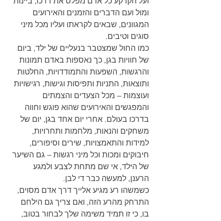
ועל הקרקע כל אדם מפלס את דרכו, ביינות 
ומול ועם הדברים והזמנים והאירועים 
המגוונים, שבאים לקראתו ועליו מכל מיני 
סוגים וטיבים.
כמו החול שמצטבר בנעליים של ילד, ביום 
של חוויות בגן, כך נאספות באדם תמונות 
והרגשות, השפעות והתמודדויות, החלטות 
ותוצאות, התניות ותפיסות וגישות, רגישויות 
ועוצמות – מכל הצעדים והצמתים 
והמפגשים והאירועים שהוא פוגש וחווה 
בדרכו בעולם. אחרי יום אחד בגן, יום של 
משחקים והנאות, מלחמות ותחרויות, 
למידות והתאמצויות, שירים וסיפורים, 
חיבוקים ומכות וכל מיני רגשות – גם השיער 
של הילד, אי שם מתחת לצבע ולמגע 
הרענן, למעשה כבר די לבן.
כשמשהו רע מגיע אלייך דרך אדם מסוים, 
התרחק מהרע הזה, ואם צריך גם הילחם 
בו, כי זו תמיד משימה שלך לבחור בטוב, 